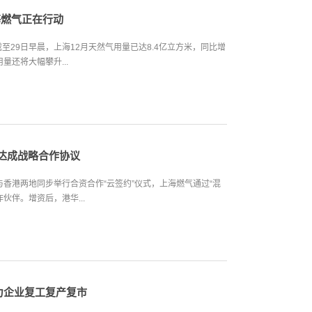
海燃气正在行动
至29日早晨，上海12月天然气用量已达8.4亿立方米，同比增
量还将大幅攀升...
气达成战略合作协议
与香港两地同步举行合资合作“云签约”仪式，上海燃气通过“混
伙伴。增资后，港华...
力企业复工复产复市